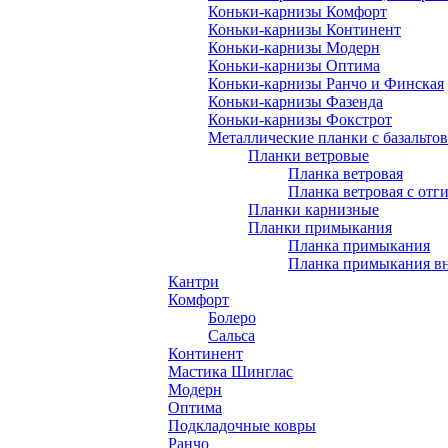
Коньки-карнизы Комфорт
Коньки-карнизы Континент
Коньки-карнизы Модерн
Коньки-карнизы Оптима
Коньки-карнизы Ранчо и Финская
Коньки-карнизы Фазенда
Коньки-карнизы Фокстрот
Металлические планки с базальто
Планки ветровые
Планка ветровая
Планка ветровая с отг
Планки карнизные
Планки примыкания
Планка примыкания
Планка примыкания в
Кантри
Комфорт
Болеро
Сальса
Континент
Мастика Шинглас
Модерн
Оптима
Подкладочные ковры
Ранчо