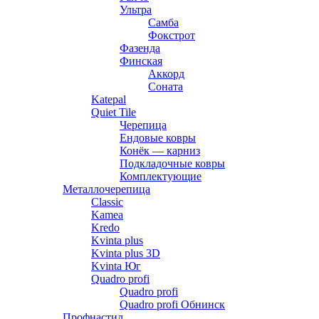
Ультра
Самба
Фокстрот
Фазенда
Финская
Аккорд
Соната
Katepal
Quiet Tile
Черепица
Ендовые ковры
Конёк — карниз
Подкладочные ковры
Комплектующие
Металлочерепица
Classic
Kamea
Kredo
Kvinta plus
Kvinta plus 3D
Kvinta Юг
Quadro profi
Quadro profi
Quadro profi Обнинск
Профнастил