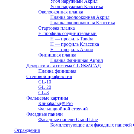
Угол наружный Акрил
Угол наружный Классика
Околооконная планка
Планка околооконная Акрил
Планка околооконная Классика
Стартовая планка
H-профиль соединительный
Н — профиль Tundra
H — профиль Классика
Н — профиль Акрил
Финишная планка
Планка финишная Акрил
Декоративная система GL ЯФАСАД
Планка финишная
Стеновой профнастил
GL-10
GL-20
GL-8
Фальцевые картины
Кликфальц® Pro
Фальц двoйной стоячий
Фасадные панели
Фасадные панели Grand Line
Комплектующие для фасадных панелей
Ограждения