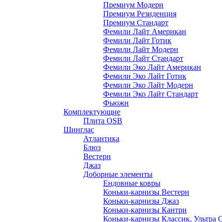
Премиум Модерн
Премиум Резиденция
Премиум Стандарт
Фемили Лайт Американ
Фемили Лайт Готик
Фемили Лайт Модерн
Фемили Лайт Стандарт
Фемили Эко Лайт Американ
Фемили Эко Лайт Готик
Фемили Эко Лайт Модерн
Фемили Эко Лайт Стандарт
Фьюжн
Комплектующие
Плита OSB
Шинглас
Атлантика
Блюз
Вестерн
Джаз
Доборные элементы
Ендовные ковры
Коньки-карнизы Вестерн
Коньки-карнизы Джаз
Коньки-карнизы Кантри
Коньки-карнизы Классик, Ультра 