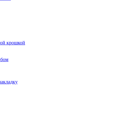
вой крошкой
ибом
накладку