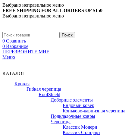
Выбрано неправильное меню
FREE SHIPPING FOR ALL ORDERS OF $150
Выбрано неправильное меню
+7 (988) 890-30-00
Поиск
0
Сравнить
0
Избранное
ПЕРЕЗВОНИТЕ МНЕ
Меню
+7 (988) 890-30-00
КАТАЛОГ
Кровля
Гибкая черепица
RoofShield
Доборные элементы
Ендовый ковер
Коньково-карнизная черепица
Подкладочные ковры
Черепица
Классик Модерн
Классик Стандарт