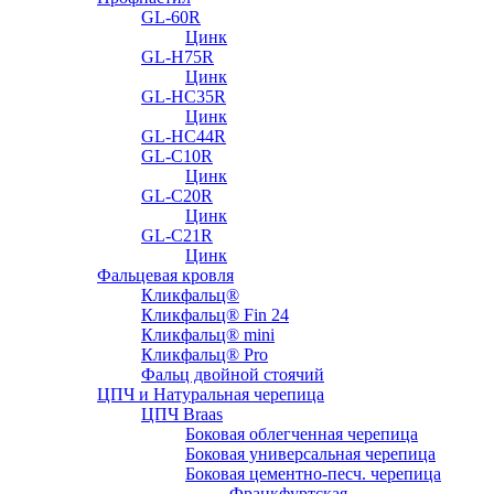
GL-60R
Цинк
GL-H75R
Цинк
GL-HC35R
Цинк
GL-HC44R
GL-С10R
Цинк
GL-С20R
Цинк
GL-С21R
Цинк
Фальцевая кровля
Кликфальц®
Кликфальц® Fin 24
Кликфальц® mini
Кликфальц® Pro
Фальц двойной стоячий
ЦПЧ и Натуральная черепица
ЦПЧ Braas
Боковая облегченная черепица
Боковая универсальная черепица
Боковая цементно-песч. черепица
Франкфуртская