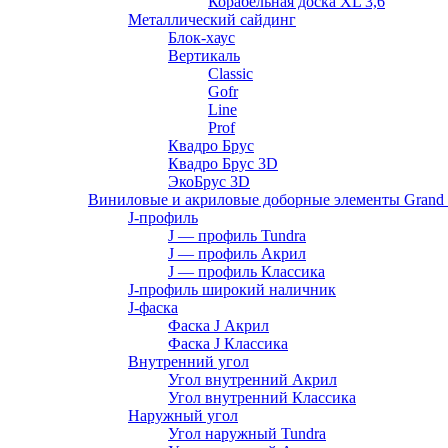
Корабельная доска XL 3,6
Металлический сайдинг
Блок-хаус
Вертикаль
Classic
Gofr
Line
Prof
Квадро Брус
Квадро Брус 3D
ЭкоБрус 3D
Виниловые и акриловые доборные элементы Grand 
J-профиль
J — профиль Tundra
J — профиль Акрил
J — профиль Классика
J-профиль широкий наличник
J-фаска
Фаска J Акрил
Фаска J Классика
Внутренний угол
Угол внутренний Акрил
Угол внутренний Классика
Наружный угол
Угол наружный Tundra