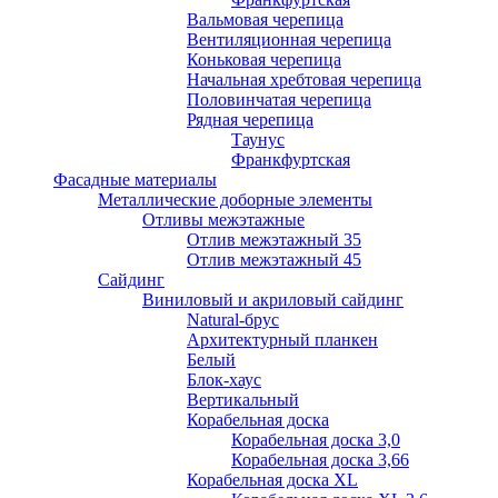
Вальмовая черепица
Вентиляционная черепица
Коньковая черепица
Начальная хребтовая черепица
Половинчатая черепица
Рядная черепица
Таунус
Франкфуртская
Фасадные материалы
Металлические доборные элементы
Отливы межэтажные
Отлив межэтажный 35
Отлив межэтажный 45
Сайдинг
Виниловый и акриловый сайдинг
Natural-брус
Архитектурный планкен
Белый
Блок-хаус
Вертикальный
Корабельная доска
Корабельная доска 3,0
Корабельная доска 3,66
Корабельная доска XL