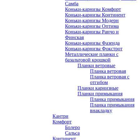
Самба
Коньки-карнизы Комфорт
Коньки-карнизы Континент
Коньки-карнизы Модерн
Коньки-карнизы Оптима
Коньки-карнизы Ранчо и
Финская
Коньки-карнизы Фазенда
Коньки-карнизы Фокстрот
Металлические планки с
базальтовой крошкой
Планки ветровые
Планка ветровая
Планка ветровая с
отгибом
Планки карнизные
Планки примыкания
Планка примыкания
Планка примыкания
внакладку
Кантри
Комфорт
Болеро
Сальса
Континент