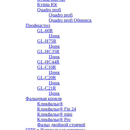
Kvinta Юг
Quadro profi
Quadro profi
Quadro profi Обнинск
Профнастил
GL-60R
Цинк
GL-H75R
Цинк
GL-HC35R
Цинк
GL-HC44R
GL-С10R
Цинк
GL-С20R
Цинк
GL-С21R
Цинк
Фальцевая кровля
Кликфальц®
Кликфальц® Fin 24
Кликфальц® mini
Кликфальц® Pro
Фальц двойной стоячий
ЦПЧ и Натуральная черепица