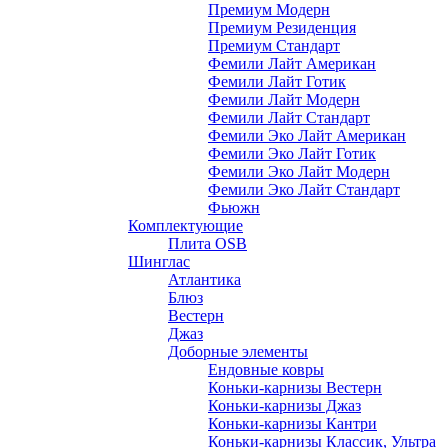
Премиум Модерн
Премиум Резиденция
Премиум Стандарт
Фемили Лайт Американ
Фемили Лайт Готик
Фемили Лайт Модерн
Фемили Лайт Стандарт
Фемили Эко Лайт Американ
Фемили Эко Лайт Готик
Фемили Эко Лайт Модерн
Фемили Эко Лайт Стандарт
Фьюжн
Комплектующие
Плита OSB
Шинглас
Атлантика
Блюз
Вестерн
Джаз
Доборные элементы
Ендовные ковры
Коньки-карнизы Вестерн
Коньки-карнизы Джаз
Коньки-карнизы Кантри
Коньки-карнизы Классик, Ультра