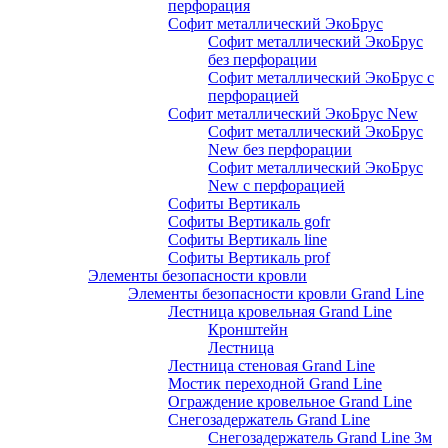
перфорация
Софит металлический ЭкоБрус
Софит металлический ЭкоБрус
без перфорации
Софит металлический ЭкоБрус с
перфорацией
Софит металлический ЭкоБрус New
Софит металлический ЭкоБрус
New без перфорации
Софит металлический ЭкоБрус
New с перфорацией
Софиты Вертикаль
Софиты Вертикаль gofr
Софиты Вертикаль line
Софиты Вертикаль prof
Элементы безопасности кровли
Элементы безопасности кровли Grand Line
Лестница кровельная Grand Line
Кронштейн
Лестница
Лестница стеновая Grand Line
Мостик переходной Grand Line
Ограждение кровельное Grand Line
Снегозадержатель Grand Line
Снегозадержатель Grand Line 3м