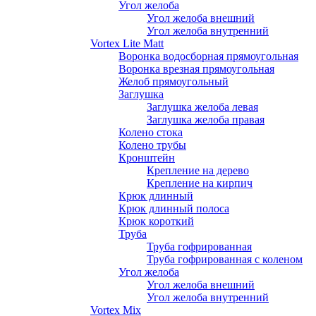
Угол желоба
Угол желоба внешний
Угол желоба внутренний
Vortex Lite Matt
Воронка водосборная прямоугольная
Воронка врезная прямоугольная
Желоб прямоугольный
Заглушка
Заглушка желоба левая
Заглушка желоба правая
Колено стока
Колено трубы
Кронштейн
Крепление на дерево
Крепление на кирпич
Крюк длинный
Крюк длинный полоса
Крюк короткий
Труба
Труба гофрированная
Труба гофрированная с коленом
Угол желоба
Угол желоба внешний
Угол желоба внутренний
Vortex Mix