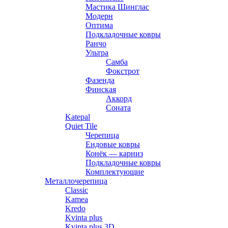
Мастика Шинглас
Модерн
Оптима
Подкладочные ковры
Ранчо
Ультра
Самба
Фокстрот
Фазенда
Финская
Аккорд
Соната
Katepal
Quiet Tile
Черепица
Ендовые ковры
Конёк — карниз
Подкладочные ковры
Комплектующие
Металлочерепица
Classic
Kamea
Kredo
Kvinta plus
Kvinta plus 3D