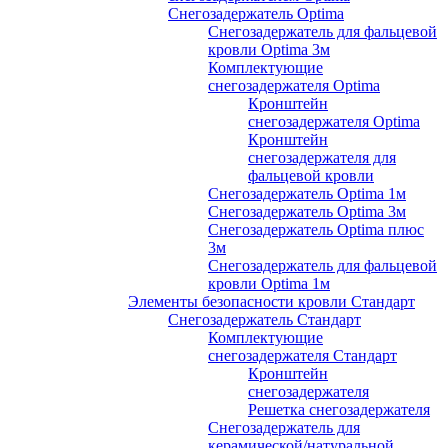
Снегозадержатель Optima
Снегозадержатель для фальцевой
кровли Optima 3м
Комплектующие
снегозадержателя Optima
Кронштейн
снегозадержателя Optima
Кронштейн
снегозадержателя для
фальцевой кровли
Снегозадержатель Optima 1м
Снегозадержатель Optima 3м
Снегозадержатель Optima плюс
3м
Снегозадержатель для фальцевой
кровли Optima 1м
Элементы безопасности кровли Стандарт
Снегозадержатель Стандарт
Комплектующие
снегозадержателя Стандарт
Кронштейн
снегозадержателя
Решетка снегозадержателя
Снегозадержатель для
керамической/натуральной