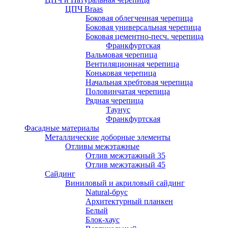
ЦПЧ Braas
Боковая облегченная черепица
Боковая универсальная черепица
Боковая цементно-песч. черепица
Франкфуртская
Вальмовая черепица
Вентиляционная черепица
Коньковая черепица
Начальная хребтовая черепица
Половинчатая черепица
Рядная черепица
Таунус
Франкфуртская
Фасадные материалы
Металлические доборные элементы
Отливы межэтажные
Отлив межэтажный 35
Отлив межэтажный 45
Сайдинг
Виниловый и акриловый сайдинг
Natural-брус
Архитектурный планкен
Белый
Блок-хаус