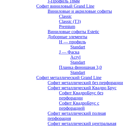
J-Профиль 18мм
Софит виниловый Grand Line
Виниловые и акриловые софиты
Classic
Classic (T3)
Premium
Виниловые софиты Estetic
Доборные элементы
H — профиль
Standart
J — Фаска
Acryl
Standart
Планка финишная 3,0
Standart
Софит металлический Grand Line
Софит металлический без перфорации
Софит металлический Квадро Брус
Софит КвадроБрус без
перфорации
Софит КвадроБрус с
перфорацией
Софит металлический полная
перфорация
Софит металлический центральная