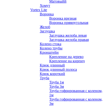
Матовыйй
Хомут
Vortex Lite
Воронка
Воронка врезная
Воронка прямоугольная
Желоб
Заглушка
Заглушка желоба левая
Заглушка желоба правая
Колено стока
Колено трубы
Кронштейн
Крепление на дерево
Крепление на кирпич
Крюк длинный
Крюк длинный полоса
Крюк короткий
Труба
Труба 1м
Труба 3м
Труба гофрированная с коленом,
1м
Труба гофрированная с коленом,
3м