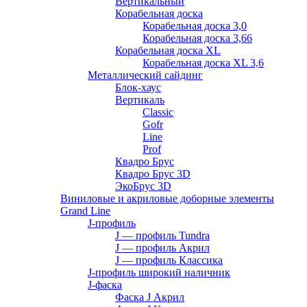
Вертикальный
Корабельная доска
Корабельная доска 3,0
Корабельная доска 3,66
Корабельная доска XL
Корабельная доска XL 3,6
Металлический сайдинг
Блок-хаус
Вертикаль
Classic
Gofr
Line
Prof
Квадро Брус
Квадро Брус 3D
ЭкоБрус 3D
Виниловые и акриловые доборные элементы
Grand Line
J-профиль
J — профиль Tundra
J — профиль Акрил
J — профиль Классика
J-профиль широкий наличник
J-фаска
Фаска J Акрил