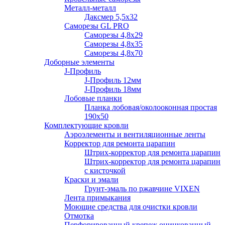
Металл-металл
Даксмер 5,5х32
Саморезы GL PRO
Сaморезы 4,8х29
Сaморезы 4,8х35
Сaморезы 4,8х70
Доборные элементы
J-Профиль
J-Профиль 12мм
J-Профиль 18мм
Лобовые планки
Планка лобовая/околооконная простая
190х50
Комплектующие кровли
Аэроэлементы и вентиляционные ленты
Корректор для ремонта царапин
Штрих-корректор для ремонта царапин
Штрих-корректор для ремонта царапин
с кисточкой
Краски и эмали
Грунт-эмаль по ржавчине VIXEN
Лента примыкания
Моющие средства для очистки кровли
Отмотка
Перфорированный крепеж оцинкованный