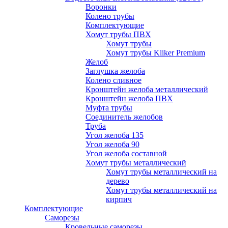
Воронки
Колено трубы
Комплектующие
Хомут трубы ПВХ
Хомут трубы
Хомут трубы Kliker Premium
Желоб
Заглушка желоба
Колено сливное
Кронштейн желоба металлический
Кронштейн желоба ПВХ
Муфта трубы
Соединитель желобов
Труба
Угол желоба 135
Угол желоба 90
Угол желоба составной
Хомут трубы металлический
Хомут трубы металлический на
дерево
Хомут трубы металлический на
кирпич
Комплектующие
Саморезы
Кровельные саморезы