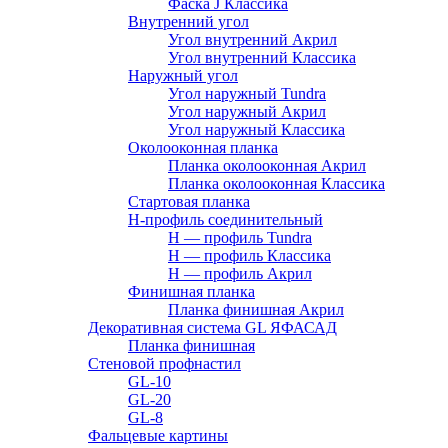
Фаска J Классика
Внутренний угол
Угол внутренний Акрил
Угол внутренний Классика
Наружный угол
Угол наружный Tundra
Угол наружный Акрил
Угол наружный Классика
Околооконная планка
Планка околооконная Акрил
Планка околооконная Классика
Стартовая планка
H-профиль соединительный
Н — профиль Tundra
H — профиль Классика
Н — профиль Акрил
Финишная планка
Планка финишная Акрил
Декоративная система GL ЯФАСАД
Планка финишная
Стеновой профнастил
GL-10
GL-20
GL-8
Фальцевые картины