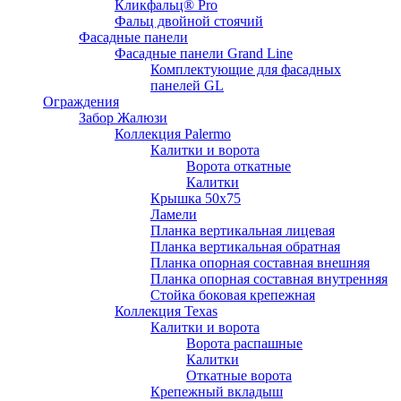
Кликфальц® Pro
Фальц двoйной стоячий
Фасадные панели
Фасадные панели Grand Line
Комплектующие для фасадных
панелей GL
Ограждения
Забор Жалюзи
Коллекция Palermo
Калитки и ворота
Ворота откатные
Калитки
Крышка 50х75
Ламели
Планка вертикальная лицевая
Планка вертикальная обратная
Планка опорная составная внешняя
Планка опорная составная внутренняя
Стойка боковая крепежная
Коллекция Texas
Калитки и ворота
Ворота распашные
Калитки
Откатные ворота
Крепежный вкладыш