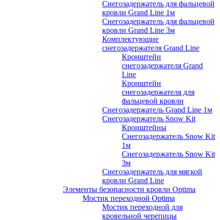
Снегозадержатель для фальцевой
кровли Grand Line 1м
Снегозадержатель для фальцевой
кровли Grand Line 3м
Комплектующие
снегозадержателя Grand Line
Кронштейн
снегозадержателя Grand
Line
Кронштейн
снегозадержателя для
фальцевой кровли
Снегозадержатель Grand Line 1м
Снегозадержатель Snow Kit
Кронштейны
Снегозадержатель Snow Kit
1м
Снегозадержатель Snow Kit
3м
Снегозадержатель для мягкой
кровли Grand Line
Элементы безопасности кровли Optima
Мостик переходной Optima
Мостик переходной для
кровельной черепицы