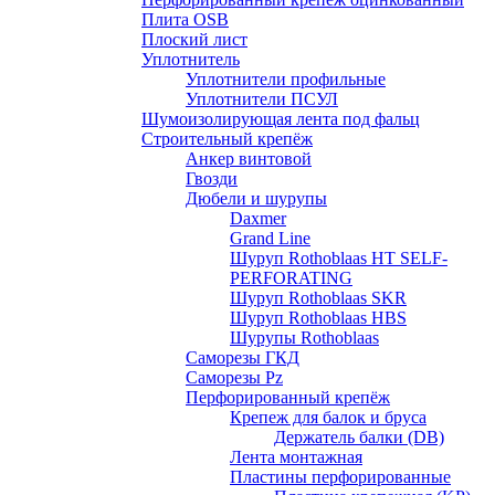
Плита OSB
Плоский лист
Уплотнитель
Уплотнители профильные
Уплотнители ПСУЛ
Шумоизолирующая лента под фальц
Строительный крепёж
Анкер винтовой
Гвозди
Дюбели и шурупы
Daxmer
Grand Line
Шуруп Rothoblaas HT SELF-
PERFORATING
Шуруп Rothoblaas SKR
Шуруп Rothoblaas НВS
Шурупы Rothoblaas
Саморeзы ГКД
Саморезы Pz
Перфорированный крепёж
Крепеж для балок и бруса
Держатель балки (DB)
Лента монтажнaя
Пластины перфорированные