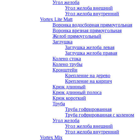
Угол желоба
Угол желоба внешний
Угол желоба внутренний
Vortex Lite Matt
Воронка водосборная прямоугольная
Воронка врезная прямоугольная
Желоб прямоугольный
Заглушка
Заглушка желоба левая
Заглушка желоба правая
Колено стока
Колено трубы
Кронштейн
Крепление на дерево
Крепление на кирпич
Крюк длинный
Крюк длинный полоса
Крюк короткий
Труба
Труба гофрированная
Труба гофрированная с коленом
Угол желоба
Угол желоба внешний
Угол желоба внутренний
Vortex Mix