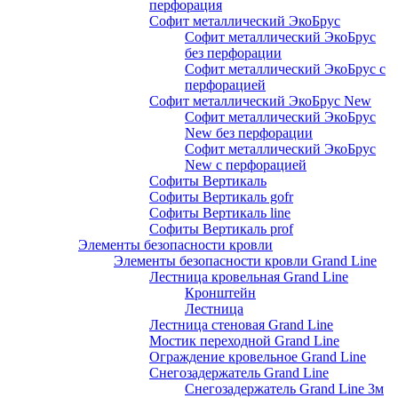
перфорация
Софит металлический ЭкоБрус
Софит металлический ЭкоБрус
без перфорации
Софит металлический ЭкоБрус с
перфорацией
Софит металлический ЭкоБрус New
Софит металлический ЭкоБрус
New без перфорации
Софит металлический ЭкоБрус
New с перфорацией
Софиты Вертикаль
Софиты Вертикаль gofr
Софиты Вертикаль line
Софиты Вертикаль prof
Элементы безопасности кровли
Элементы безопасности кровли Grand Line
Лестница кровельная Grand Line
Кронштейн
Лестница
Лестница стеновая Grand Line
Мостик переходной Grand Line
Ограждение кровельное Grand Line
Снегозадержатель Grand Line
Снегозадержатель Grand Line 3м