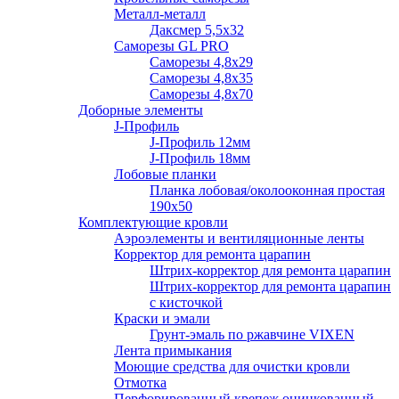
Металл-металл
Даксмер 5,5х32
Саморезы GL PRO
Сaморезы 4,8х29
Сaморезы 4,8х35
Сaморезы 4,8х70
Доборные элементы
J-Профиль
J-Профиль 12мм
J-Профиль 18мм
Лобовые планки
Планка лобовая/околооконная простая
190х50
Комплектующие кровли
Аэроэлементы и вентиляционные ленты
Корректор для ремонта царапин
Штрих-корректор для ремонта царапин
Штрих-корректор для ремонта царапин
с кисточкой
Краски и эмали
Грунт-эмаль по ржавчине VIXEN
Лента примыкания
Моющие средства для очистки кровли
Отмотка
Перфорированный крепеж оцинкованный