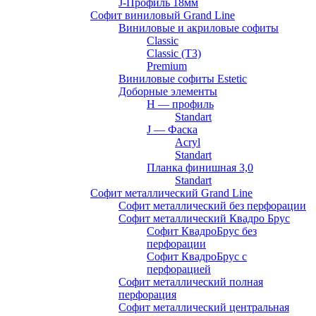
J-Профиль 18мм
Софит виниловый Grand Line
Виниловые и акриловые софиты
Classic
Classic (T3)
Premium
Виниловые софиты Estetic
Доборные элементы
H — профиль
Standart
J — Фаска
Acryl
Standart
Планка финишная 3,0
Standart
Софит металлический Grand Line
Софит металлический без перфорации
Софит металлический Квадро Брус
Софит КвадроБрус без
перфорации
Софит КвадроБрус с
перфорацией
Софит металлический полная
перфорация
Софит металлический центральная