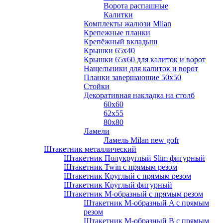
Ворота распашные
Калитки
Комплекты жалюзи Milan
Крепежные планки
Крепёжный вкладыш
Крышки 65х40
Крышки 65х60 для калиток и ворот
Нащельники для калиток и ворот
Планки завершающие 50х50
Стойки
Декоративная накладка на столб
60х60
62х55
80х80
Ламели
Ламель Milan new gofr
Штакетник металлический
Штакетник Полукруглый Slim фигурный
Штакетник Twin с прямым резом
Штакетник Круглый с прямым резом
Штакетник Круглый фигурный
Штакетник М-образный с прямым резом
Штакетник М-образный A с прямым
резом
Штакетник М-образный B с прямым