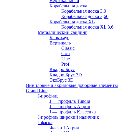
Вертикальный
Корабельная доска
Корабельная доска 3,0
Корабельная доска 3,66
Корабельная доска XL
Корабельная доска XL 3,6
Металлический сайдинг
Блок-хаус
Вертикаль
Classic
Gofr
Line
Prof
Квадро Брус
Квадро Брус 3D
ЭкоБрус 3D
Виниловые и акриловые доборные элементы
Grand Line
J-профиль
J — профиль Tundra
J — профиль Акрил
J — профиль Классика
J-профиль широкий наличник
J-фаска
Фаска J Акрил