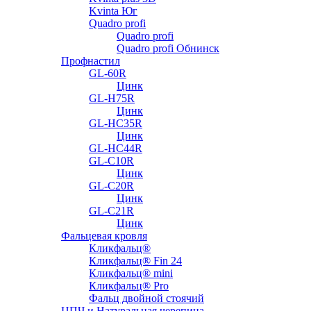
Kvinta Юг
Quadro profi
Quadro profi
Quadro profi Обнинск
Профнастил
GL-60R
Цинк
GL-H75R
Цинк
GL-HC35R
Цинк
GL-HC44R
GL-С10R
Цинк
GL-С20R
Цинк
GL-С21R
Цинк
Фальцевая кровля
Кликфальц®
Кликфальц® Fin 24
Кликфальц® mini
Кликфальц® Pro
Фальц двойной стоячий
ЦПЧ и Натуральная черепица