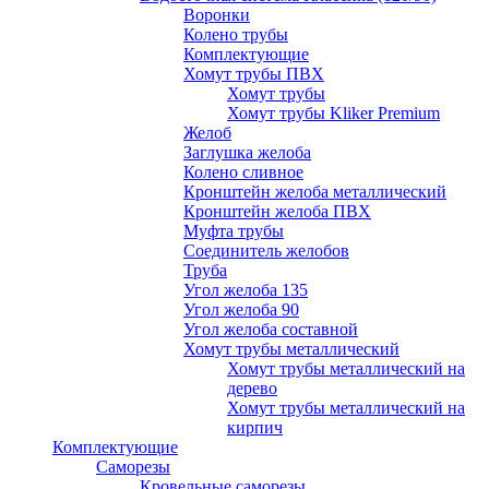
Воронки
Колено трубы
Комплектующие
Хомут трубы ПВХ
Хомут трубы
Хомут трубы Kliker Premium
Желоб
Заглушка желоба
Колено сливное
Кронштейн желоба металлический
Кронштейн желоба ПВХ
Муфта трубы
Соединитель желобов
Труба
Угол желоба 135
Угол желоба 90
Угол желоба составной
Хомут трубы металлический
Хомут трубы металлический на
дерево
Хомут трубы металлический на
кирпич
Комплектующие
Саморезы
Кровельные саморезы