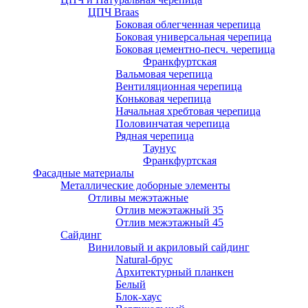
ЦПЧ Braas
Боковая облегченная черепица
Боковая универсальная черепица
Боковая цементно-песч. черепица
Франкфуртская
Вальмовая черепица
Вентиляционная черепица
Коньковая черепица
Начальная хребтовая черепица
Половинчатая черепица
Рядная черепица
Таунус
Франкфуртская
Фасадные материалы
Металлические доборные элементы
Отливы межэтажные
Отлив межэтажный 35
Отлив межэтажный 45
Сайдинг
Виниловый и акриловый сайдинг
Natural-брус
Архитектурный планкен
Белый
Блок-хаус