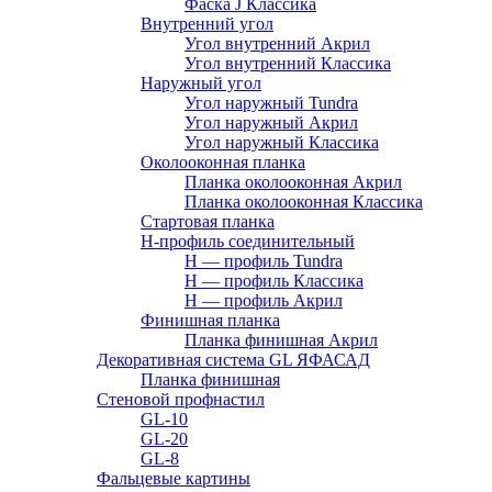
Фаска J Классика
Внутренний угол
Угол внутренний Акрил
Угол внутренний Классика
Наружный угол
Угол наружный Tundra
Угол наружный Акрил
Угол наружный Классика
Околооконная планка
Планка околооконная Акрил
Планка околооконная Классика
Стартовая планка
H-профиль соединительный
Н — профиль Tundra
H — профиль Классика
Н — профиль Акрил
Финишная планка
Планка финишная Акрил
Декоративная система GL ЯФАСАД
Планка финишная
Стеновой профнастил
GL-10
GL-20
GL-8
Фальцевые картины