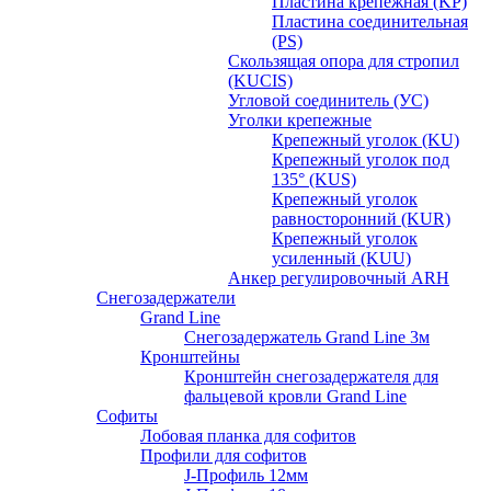
Пластина крепежная (KP)
Пластина соединительная
(PS)
Скользящая опора для стропил
(KUCIS)
Угловой соединитель (УС)
Уголки крепежныe
Крепежный уголок (KU)
Крепежный уголок под
135° (KUS)
Крепежный уголок
равносторонний (KUR)
Крепежный уголок
усиленный (KUU)
Анкер регулировочный ARH
Снегозадержатели
Grand Line
Снегозадержатель Grand Line 3м
Кронштейны
Кронштейн снегозадержателя для
фальцевой кровли Grand Line
Софиты
Лобовая планка для софитов
Профили для софитов
J-Профиль 12мм