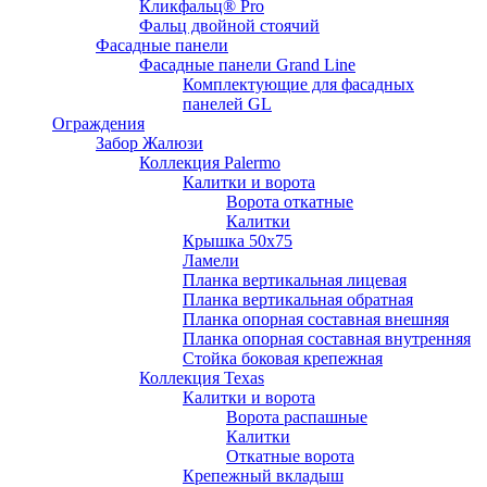
Кликфальц® Pro
Фальц двoйной стоячий
Фасадные панели
Фасадные панели Grand Line
Комплектующие для фасадных
панелей GL
Ограждения
Забор Жалюзи
Коллекция Palermo
Калитки и ворота
Ворота откатные
Калитки
Крышка 50х75
Ламели
Планка вертикальная лицевая
Планка вертикальная обратная
Планка опорная составная внешняя
Планка опорная составная внутренняя
Стойка боковая крепежная
Коллекция Texas
Калитки и ворота
Ворота распашные
Калитки
Откатные ворота
Крепежный вкладыш