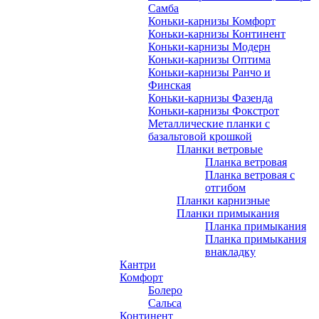
Самба
Коньки-карнизы Комфорт
Коньки-карнизы Континент
Коньки-карнизы Модерн
Коньки-карнизы Оптима
Коньки-карнизы Ранчо и
Финская
Коньки-карнизы Фазенда
Коньки-карнизы Фокстрот
Металлические планки с
базальтовой крошкой
Планки ветровые
Планка ветровая
Планка ветровая с
отгибом
Планки карнизные
Планки примыкания
Планка примыкания
Планка примыкания
внакладку
Кантри
Комфорт
Болеро
Сальса
Континент