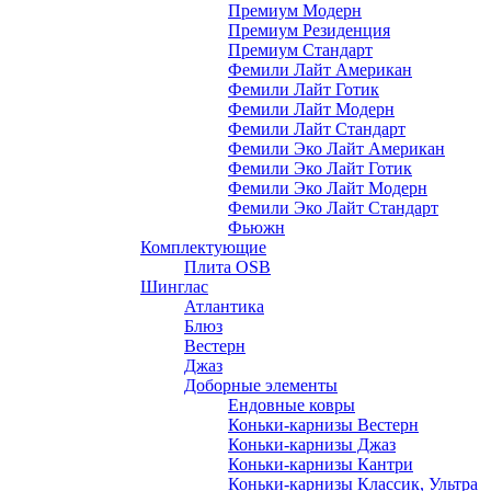
Премиум Модерн
Премиум Резиденция
Премиум Стандарт
Фемили Лайт Американ
Фемили Лайт Готик
Фемили Лайт Модерн
Фемили Лайт Стандарт
Фемили Эко Лайт Американ
Фемили Эко Лайт Готик
Фемили Эко Лайт Модерн
Фемили Эко Лайт Стандарт
Фьюжн
Комплектующие
Плита OSB
Шинглас
Атлантика
Блюз
Вестерн
Джаз
Доборные элементы
Ендовные ковры
Коньки-карнизы Вестерн
Коньки-карнизы Джаз
Коньки-карнизы Кантри
Коньки-карнизы Классик, Ультра