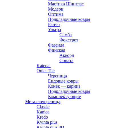
Мастика Шинглас
Модерн
Оптима
Подкладочные ковры
Ранчо
Ультра
Самба
Фокстрот
Фазенда
Финская
Аккорд
Соната
Katepal
Quiet Tile
Черепица
Ендовые ковры
Конёк — карниз
Подкладочные ковры
Комплектующие
Металлочерепица
Classic
Kamea
Kredo
Kvinta plus
Kvinta plus 3D