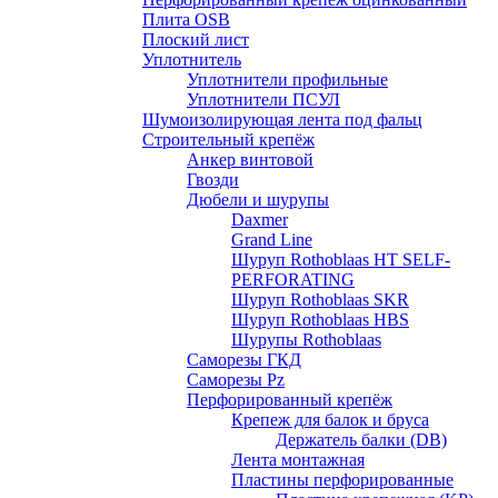
Плита OSB
Плоский лист
Уплотнитель
Уплотнители профильные
Уплотнители ПСУЛ
Шумоизолирующая лента под фальц
Строительный крепёж
Анкер винтовой
Гвозди
Дюбели и шурупы
Daxmer
Grand Line
Шуруп Rothoblaas HT SELF-
PERFORATING
Шуруп Rothoblaas SKR
Шуруп Rothoblaas НВS
Шурупы Rothoblaas
Саморeзы ГКД
Саморезы Pz
Перфорированный крепёж
Крепеж для балок и бруса
Держатель балки (DB)
Лента монтажнaя
Пластины перфорированные