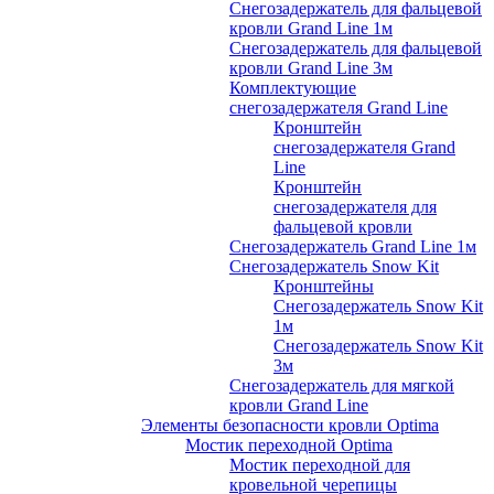
Снегозадержатель для фальцевой
кровли Grand Line 1м
Снегозадержатель для фальцевой
кровли Grand Line 3м
Комплектующие
снегозадержателя Grand Line
Кронштейн
снегозадержателя Grand
Line
Кронштейн
снегозадержателя для
фальцевой кровли
Снегозадержатель Grand Line 1м
Снегозадержатель Snow Kit
Кронштейны
Снегозадержатель Snow Kit
1м
Снегозадержатель Snow Kit
3м
Снегозадержатель для мягкой
кровли Grand Line
Элементы безопасности кровли Optima
Мостик переходной Optima
Мостик переходной для
кровельной черепицы