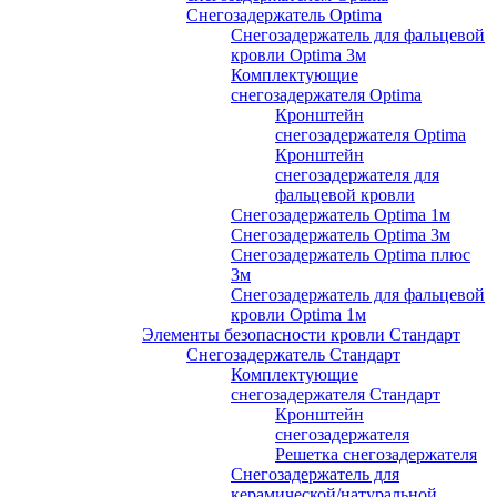
Снегозадержатель Optima
Снегозадержатель для фальцевой
кровли Optima 3м
Комплектующие
снегозадержателя Optima
Кронштейн
снегозадержателя Optima
Кронштейн
снегозадержателя для
фальцевой кровли
Снегозадержатель Optima 1м
Снегозадержатель Optima 3м
Снегозадержатель Optima плюс
3м
Снегозадержатель для фальцевой
кровли Optima 1м
Элементы безопасности кровли Стандарт
Снегозадержатель Стандарт
Комплектующие
снегозадержателя Стандарт
Кронштейн
снегозадержателя
Решетка снегозадержателя
Снегозадержатель для
керамической/натуральной