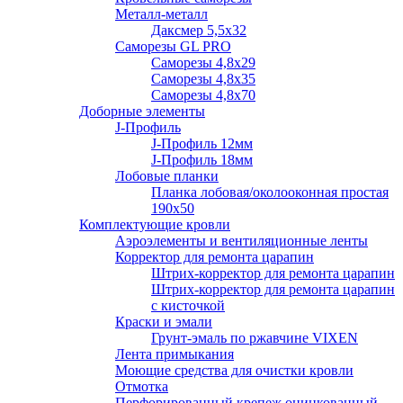
Металл-металл
Даксмер 5,5х32
Саморезы GL PRO
Сaморезы 4,8х29
Сaморезы 4,8х35
Сaморезы 4,8х70
Доборные элементы
J-Профиль
J-Профиль 12мм
J-Профиль 18мм
Лобовые планки
Планка лобовая/околооконная простая
190х50
Комплектующие кровли
Аэроэлементы и вентиляционные ленты
Корректор для ремонта царапин
Штрих-корректор для ремонта царапин
Штрих-корректор для ремонта царапин
с кисточкой
Краски и эмали
Грунт-эмаль по ржавчине VIXEN
Лента примыкания
Моющие средства для очистки кровли
Отмотка
Перфорированный крепеж оцинкованный