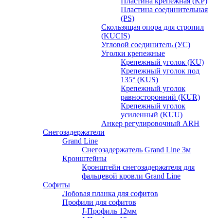
Пластина крепежная (KP)
Пластина соединительная
(PS)
Скользящая опора для стропил
(KUCIS)
Угловой соединитель (УС)
Уголки крепежныe
Крепежный уголок (KU)
Крепежный уголок под
135° (KUS)
Крепежный уголок
равносторонний (KUR)
Крепежный уголок
усиленный (KUU)
Анкер регулировочный ARH
Снегозадержатели
Grand Line
Снегозадержатель Grand Line 3м
Кронштейны
Кронштейн снегозадержателя для
фальцевой кровли Grand Line
Софиты
Лобовая планка для софитов
Профили для софитов
J-Профиль 12мм