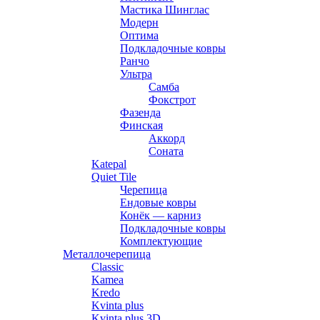
Мастика Шинглас
Модерн
Оптима
Подкладочные ковры
Ранчо
Ультра
Самба
Фокстрот
Фазенда
Финская
Аккорд
Соната
Katepal
Quiet Tile
Черепица
Ендовые ковры
Конёк — карниз
Подкладочные ковры
Комплектующие
Металлочерепица
Classic
Kamea
Kredo
Kvinta plus
Kvinta plus 3D