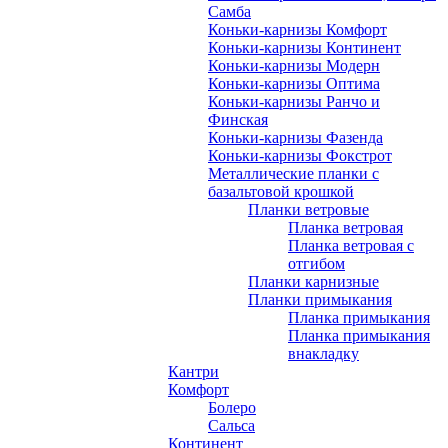
Самба
Коньки-карнизы Комфорт
Коньки-карнизы Континент
Коньки-карнизы Модерн
Коньки-карнизы Оптима
Коньки-карнизы Ранчо и
Финская
Коньки-карнизы Фазенда
Коньки-карнизы Фокстрот
Металлические планки с
базальтовой крошкой
Планки ветровые
Планка ветровая
Планка ветровая с
отгибом
Планки карнизные
Планки примыкания
Планка примыкания
Планка примыкания
внакладку
Кантри
Комфорт
Болеро
Сальса
Континент