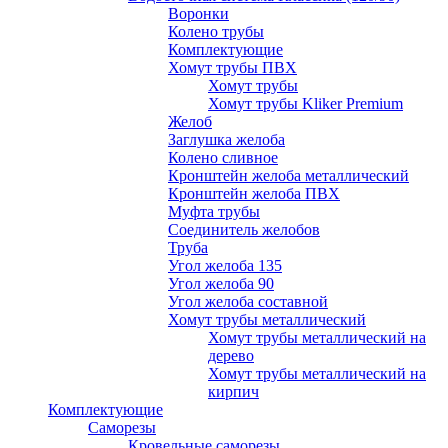
Воронки
Колено трубы
Комплектующие
Хомут трубы ПВХ
Хомут трубы
Хомут трубы Kliker Premium
Желоб
Заглушка желоба
Колено сливное
Кронштейн желоба металлический
Кронштейн желоба ПВХ
Муфта трубы
Соединитель желобов
Труба
Угол желоба 135
Угол желоба 90
Угол желоба составной
Хомут трубы металлический
Хомут трубы металлический на
дерево
Хомут трубы металлический на
кирпич
Комплектующие
Саморезы
Кровельные саморезы