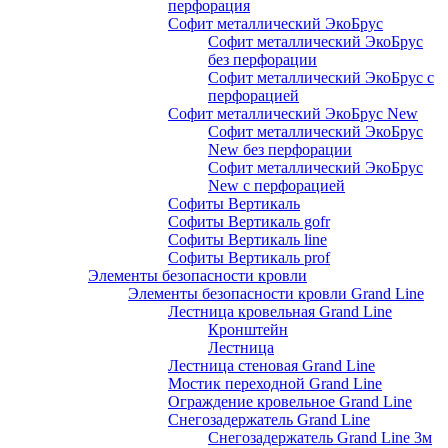
перфорация
Софит металлический ЭкоБрус
Софит металлический ЭкоБрус
без перфорации
Софит металлический ЭкоБрус с
перфорацией
Софит металлический ЭкоБрус New
Софит металлический ЭкоБрус
New без перфорации
Софит металлический ЭкоБрус
New с перфорацией
Софиты Вертикаль
Софиты Вертикаль gofr
Софиты Вертикаль line
Софиты Вертикаль prof
Элементы безопасности кровли
Элементы безопасности кровли Grand Line
Лестница кровельная Grand Line
Кронштейн
Лестница
Лестница стеновая Grand Line
Мостик переходной Grand Line
Ограждение кровельное Grand Line
Снегозадержатель Grand Line
Снегозадержатель Grand Line 3м