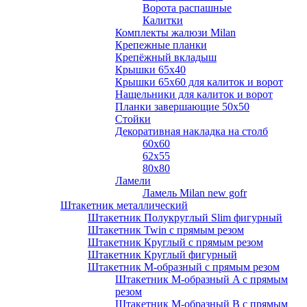
Ворота распашные
Калитки
Комплекты жалюзи Milan
Крепежные планки
Крепёжный вкладыш
Крышки 65х40
Крышки 65х60 для калиток и ворот
Нащельники для калиток и ворот
Планки завершающие 50х50
Стойки
Декоративная накладка на столб
60х60
62х55
80х80
Ламели
Ламель Milan new gofr
Штакетник металлический
Штакетник Полукруглый Slim фигурный
Штакетник Twin с прямым резом
Штакетник Круглый с прямым резом
Штакетник Круглый фигурный
Штакетник М-образный с прямым резом
Штакетник М-образный A с прямым
резом
Штакетник М-образный B с прямым