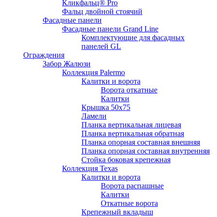
Кликфальц® Pro
Фальц двoйной стоячий
Фасадные панели
Фасадные панели Grand Line
Комплектующие для фасадных
панелей GL
Ограждения
Забор Жалюзи
Коллекция Palermo
Калитки и ворота
Ворота откатные
Калитки
Крышка 50х75
Ламели
Планка вертикальная лицевая
Планка вертикальная обратная
Планка опорная составная внешняя
Планка опорная составная внутренняя
Стойка боковая крепежная
Коллекция Texas
Калитки и ворота
Ворота распашные
Калитки
Откатные ворота
Крепежный вкладыш