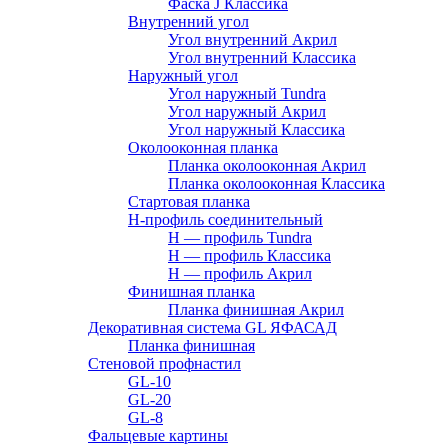
Фаска J Классика
Внутренний угол
Угол внутренний Акрил
Угол внутренний Классика
Наружный угол
Угол наружный Tundra
Угол наружный Акрил
Угол наружный Классика
Околооконная планка
Планка околооконная Акрил
Планка околооконная Классика
Стартовая планка
H-профиль соединительный
Н — профиль Tundra
H — профиль Классика
Н — профиль Акрил
Финишная планка
Планка финишная Акрил
Декоративная система GL ЯФАСАД
Планка финишная
Стеновой профнастил
GL-10
GL-20
GL-8
Фальцевые картины