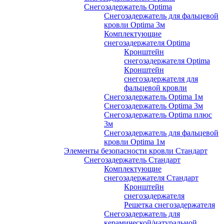
Снегозадержатель Optima
Снегозадержатель для фальцевой
кровли Optima 3м
Комплектующие
снегозадержателя Optima
Кронштейн
снегозадержателя Optima
Кронштейн
снегозадержателя для
фальцевой кровли
Снегозадержатель Optima 1м
Снегозадержатель Optima 3м
Снегозадержатель Optima плюс
3м
Снегозадержатель для фальцевой
кровли Optima 1м
Элементы безопасности кровли Стандарт
Снегозадержатель Стандарт
Комплектующие
снегозадержателя Стандарт
Кронштейн
снегозадержателя
Решетка снегозадержателя
Снегозадержатель для
керамической/натуральной