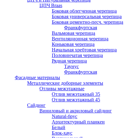
ЦПЧ Braas
Боковая облегченная черепица
Боковая универсальная черепица
Боковая цементно-песч. черепица
Франкфуртская
Вальмовая черепица
Вентиляционная черепица
Коньковая черепица
Начальная хребтовая черепица
Половинчатая черепица
Рядная черепица
Таунус
Франкфуртская
Фасадные материалы
Металлические доборные элементы
Отливы межэтажные
Отлив межэтажный 35
Отлив межэтажный 45
Сайдинг
Виниловый и акриловый сайдинг
Natural-брус
Архитектурный планкен
Белый
Блок-хаус