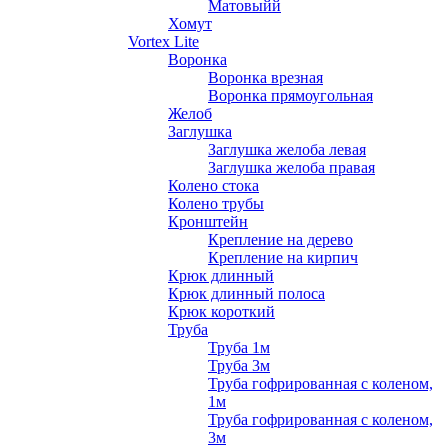
Матовыйй
Хомут
Vortex Lite
Воронка
Воронка врезная
Воронка прямоугольная
Желоб
Заглушка
Заглушка желоба левая
Заглушка желоба правая
Колено стока
Колено трубы
Кронштейн
Крепление на дерево
Крепление на кирпич
Крюк длинный
Крюк длинный полоса
Крюк короткий
Труба
Труба 1м
Труба 3м
Труба гофрированная с коленом,
1м
Труба гофрированная с коленом,
3м