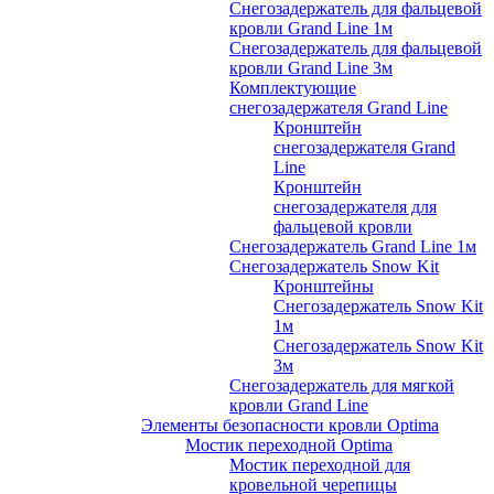
Снегозадержатель для фальцевой
кровли Grand Line 1м
Снегозадержатель для фальцевой
кровли Grand Line 3м
Комплектующие
снегозадержателя Grand Line
Кронштейн
снегозадержателя Grand
Line
Кронштейн
снегозадержателя для
фальцевой кровли
Снегозадержатель Grand Line 1м
Снегозадержатель Snow Kit
Кронштейны
Снегозадержатель Snow Kit
1м
Снегозадержатель Snow Kit
3м
Снегозадержатель для мягкой
кровли Grand Line
Элементы безопасности кровли Optima
Мостик переходной Optima
Мостик переходной для
кровельной черепицы