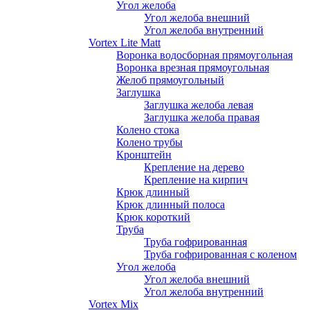
Угол желоба
Угол желоба внешний
Угол желоба внутренний
Vortex Lite Matt
Воронка водосборная прямоугольная
Воронка врезная прямоугольная
Желоб прямоугольный
Заглушка
Заглушка желоба левая
Заглушка желоба правая
Колено стока
Колено трубы
Кронштейн
Крепление на дерево
Крепление на кирпич
Крюк длинный
Крюк длинный полоса
Крюк короткий
Труба
Труба гофрированная
Труба гофрированная с коленом
Угол желоба
Угол желоба внешний
Угол желоба внутренний
Vortex Mix