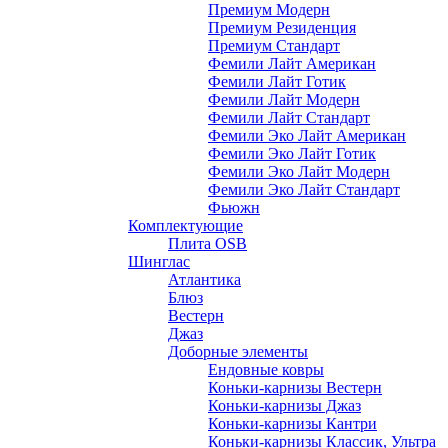
Премиум Модерн
Премиум Резиденция
Премиум Стандарт
Фемили Лайт Американ
Фемили Лайт Готик
Фемили Лайт Модерн
Фемили Лайт Стандарт
Фемили Эко Лайт Американ
Фемили Эко Лайт Готик
Фемили Эко Лайт Модерн
Фемили Эко Лайт Стандарт
Фьюжн
Комплектующие
Плита OSB
Шинглас
Атлантика
Блюз
Вестерн
Джаз
Доборные элементы
Ендовные ковры
Коньки-карнизы Вестерн
Коньки-карнизы Джаз
Коньки-карнизы Кантри
Коньки-карнизы Классик, Ультра