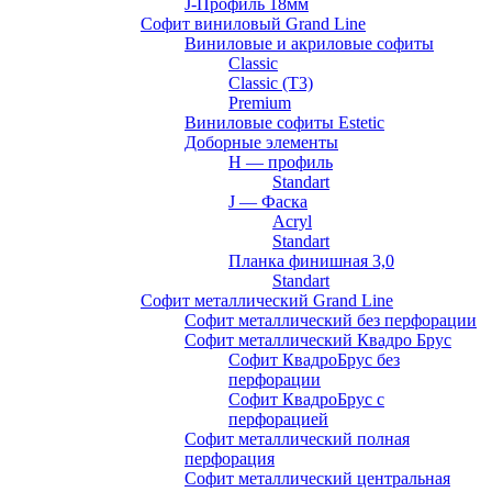
J-Профиль 18мм
Софит виниловый Grand Line
Виниловые и акриловые софиты
Classic
Classic (T3)
Premium
Виниловые софиты Estetic
Доборные элементы
H — профиль
Standart
J — Фаска
Acryl
Standart
Планка финишная 3,0
Standart
Софит металлический Grand Line
Софит металлический без перфорации
Софит металлический Квадро Брус
Софит КвадроБрус без
перфорации
Софит КвадроБрус с
перфорацией
Софит металлический полная
перфорация
Софит металлический центральная