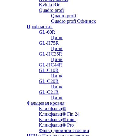
Kvinta Юг
Quadro profi
Quadro profi
Quadro profi Обнинск
Профнастил
GL-60R
Цинк
GL-H75R
Цинк
GL-HC35R
Цинк
GL-HC44R
GL-С10R
Цинк
GL-С20R
Цинк
GL-С21R
Цинк
Фальцевая кровля
Кликфальц®
Кликфальц® Fin 24
Кликфальц® mini
Кликфальц® Pro
Фальц двойной стоячий
ЦПЧ и Натуральная черепица