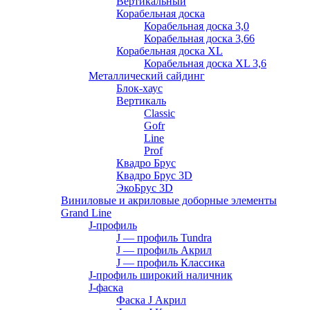
Вертикальный
Корабельная доска
Корабельная доска 3,0
Корабельная доска 3,66
Корабельная доска XL
Корабельная доска XL 3,6
Металлический сайдинг
Блок-хаус
Вертикаль
Classic
Gofr
Line
Prof
Квадро Брус
Квадро Брус 3D
ЭкоБрус 3D
Виниловые и акриловые доборные элементы
Grand Line
J-профиль
J — профиль Tundra
J — профиль Акрил
J — профиль Классика
J-профиль широкий наличник
J-фаска
Фаска J Акрил