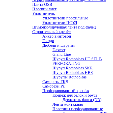
Плита OSB
Плоский лист
Уплотнитель
Уплотнители профильные
Уплотнители ПСУЛ
Шумоизолирующая лента под фальц
Строительный крепёж
Анкер винтовой
Гвозди
Дюбели и шурупы
Daxmer
Grand Line
Шуруп Rothoblaas HT SELF-
PERFORATING
Шуруп Rothoblaas SKR
Шуруп Rothoblaas НВS
Шурупы Rothoblaas
Саморeзы ГКД
Саморезы Pz
Перфорированный крепёж
Крепеж для балок и бруса
Держатель балки (DB)
Лента монтажнaя
Пластины перфорированные