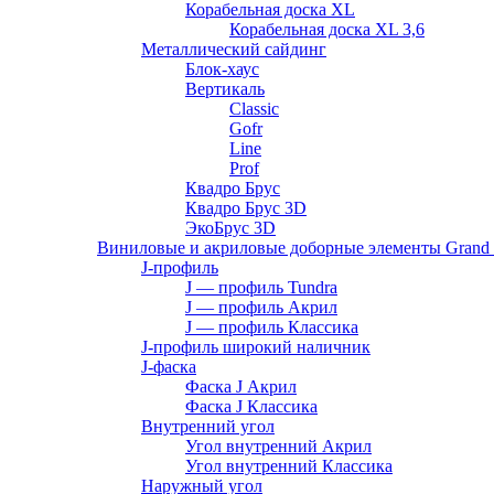
Корабельная доска XL
Корабельная доска XL 3,6
Металлический сайдинг
Блок-хаус
Вертикаль
Classic
Gofr
Line
Prof
Квадро Брус
Квадро Брус 3D
ЭкоБрус 3D
Виниловые и акриловые доборные элементы Grand 
J-профиль
J — профиль Tundra
J — профиль Акрил
J — профиль Классика
J-профиль широкий наличник
J-фаска
Фаска J Акрил
Фаска J Классика
Внутренний угол
Угол внутренний Акрил
Угол внутренний Классика
Наружный угол