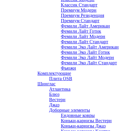
Классик Стандарт
Премиум Модерн
Премиум Резиденция
Премиум Стандарт
Фемили Лайт Американ
Фемили Лайт Готик
Фемили Лайт Модерн
Фемили Лайт Стандарт
Фемили Эко Лайт Американ
Фемили Эко Лайт Готик
Фемили Эко Лайт Модерн
Фемили Эко Лайт Стандарт
Фьюжн
Комплектующие
Плита OSB
Шинглас
Атлантика
Блюз
Вестерн
Джаз
Доборные элементы
Ендовные ковры
Коньки-карнизы Вестерн
Коньки-карнизы Джаз