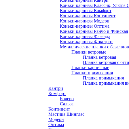
Коньки-карнизы Кантри
Коньки-карнизы Классик, Ультра 
Коньки-карнизы Комфорт
Коньки-карнизы Континент
Коньки-карнизы Модерн
Коньки-карнизы Оптима
Коньки-карнизы Ранчо и Финская
Коньки-карнизы Фазенда
Коньки-карнизы Фокстрот
Металлические планки с базальто
Планки ветровые
Планка ветровая
Планка ветровая с отг
Планки карнизные
Планки примыкания
Планка примыкания
Планка примыкания в
Кантри
Комфорт
Болеро
Сальса
Континент
Мастика Шинглас
Модерн
Оптима