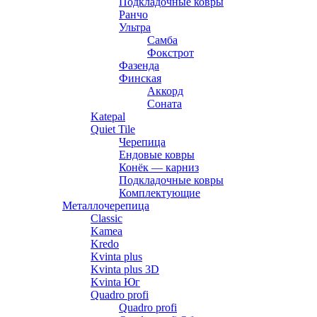
Подкладочные ковры
Ранчо
Ультра
Самба
Фокстрот
Фазенда
Финская
Аккорд
Соната
Katepal
Quiet Tile
Черепица
Ендовые ковры
Конёк — карниз
Подкладочные ковры
Комплектующие
Металлочерепица
Classic
Kamea
Kredo
Kvinta plus
Kvinta plus 3D
Kvinta Юг
Quadro profi
Quadro profi