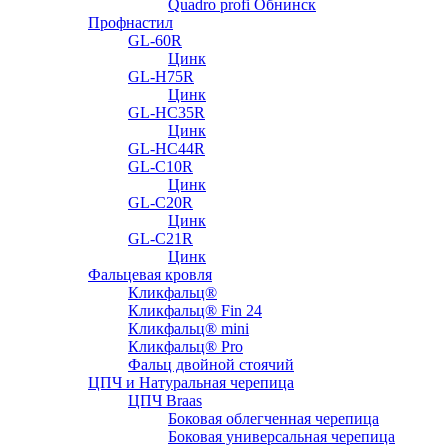
Quadro profi Обнинск
Профнастил
GL-60R
Цинк
GL-H75R
Цинк
GL-HC35R
Цинк
GL-HC44R
GL-С10R
Цинк
GL-С20R
Цинк
GL-С21R
Цинк
Фальцевая кровля
Кликфальц®
Кликфальц® Fin 24
Кликфальц® mini
Кликфальц® Pro
Фальц двойной стоячий
ЦПЧ и Натуральная черепица
ЦПЧ Braas
Боковая облегченная черепица
Боковая универсальная черепица