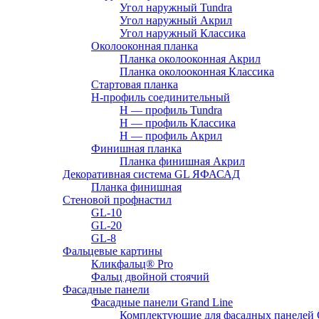
Угол наружный Tundra
Угол наружный Акрил
Угол наружный Классика
Околооконная планка
Планка околооконная Акрил
Планка околооконная Классика
Стартовая планка
H-профиль соединительный
Н — профиль Tundra
H — профиль Классика
Н — профиль Акрил
Финишная планка
Планка финишная Акрил
Декоративная система GL ЯФАСАД
Планка финишная
Стеновой профнастил
GL-10
GL-20
GL-8
Фальцевые картины
Кликфальц® Pro
Фальц двoйной стоячий
Фасадные панели
Фасадные панели Grand Line
Комплектующие для фасадных панелей