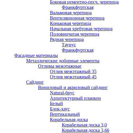
Боковая цементно-песч. черепица
Франкфуртская
Вальмовая черепица
Вентиляционная черепица
Коньковая черепица
Начальная хребтовая черепица
Половинчатая черепица
Рядная черепица
Таунус
Франкфуртская
Фасадные материалы
Металлические доборные элементы
Отливы межэтажные
Отлив межэтажный 35
Отлив межэтажный 45
Сайдинг
Виниловый и акриловый сайдинг
Natural-брус
Архитектурный планкен
Белый
Блок-хаус
Вертикальный
Корабельная доска
Корабельная доска 3,0
Корабельная доска 3,66