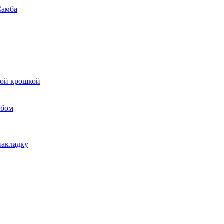
Самба
вой крошкой
ибом
накладку