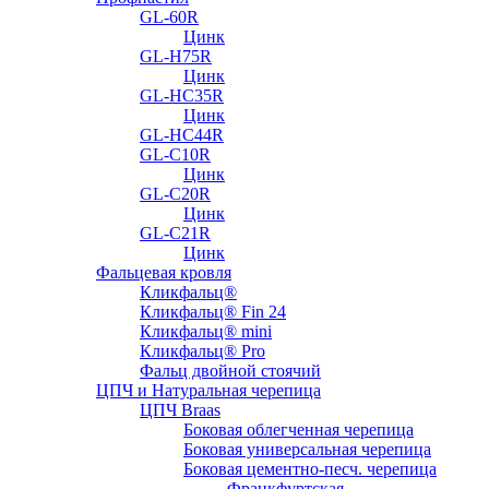
GL-60R
Цинк
GL-H75R
Цинк
GL-HC35R
Цинк
GL-HC44R
GL-С10R
Цинк
GL-С20R
Цинк
GL-С21R
Цинк
Фальцевая кровля
Кликфальц®
Кликфальц® Fin 24
Кликфальц® mini
Кликфальц® Pro
Фальц двойной стоячий
ЦПЧ и Натуральная черепица
ЦПЧ Braas
Боковая облегченная черепица
Боковая универсальная черепица
Боковая цементно-песч. черепица
Франкфуртская