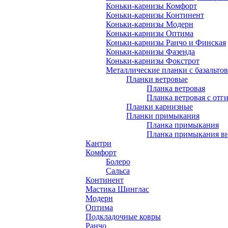
Коньки-карнизы Комфорт
Коньки-карнизы Континент
Коньки-карнизы Модерн
Коньки-карнизы Оптима
Коньки-карнизы Ранчо и Финская
Коньки-карнизы Фазенда
Коньки-карнизы Фокстрот
Металлические планки с базальто
Планки ветровые
Планка ветровая
Планка ветровая с отг
Планки карнизные
Планки примыкания
Планка примыкания
Планка примыкания в
Кантри
Комфорт
Болеро
Сальса
Континент
Мастика Шинглас
Модерн
Оптима
Подкладочные ковры
Ранчо