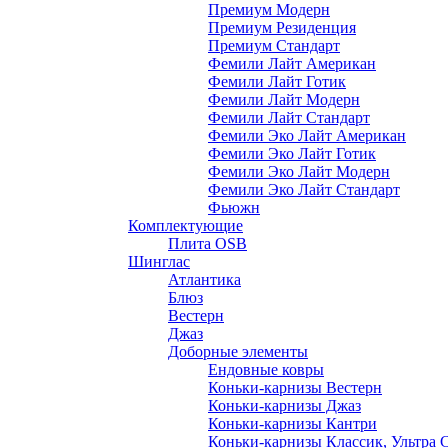
Премиум Модерн
Премиум Резиденция
Премиум Стандарт
Фемили Лайт Американ
Фемили Лайт Готик
Фемили Лайт Модерн
Фемили Лайт Стандарт
Фемили Эко Лайт Американ
Фемили Эко Лайт Готик
Фемили Эко Лайт Модерн
Фемили Эко Лайт Стандарт
Фьюжн
Комплектующие
Плита OSB
Шинглас
Атлантика
Блюз
Вестерн
Джаз
Доборные элементы
Ендовные ковры
Коньки-карнизы Вестерн
Коньки-карнизы Джаз
Коньки-карнизы Кантри
Коньки-карнизы Классик, Ультра 