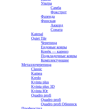
Ультра
Самба
Фокстрот
Фазенда
Финская
Аккорд
Соната
Katepal
Quiet Tile
Черепица
Ендовые ковры
Конёк — карниз
Подкладочные ковры
Комплектующие
Металлочерепица
Classic
Kamea
Kredo
Kvinta plus
Kvinta plus 3D
Kvinta Юг
Quadro profi
Quadro profi
Quadro profi Обнинск
Профнастил