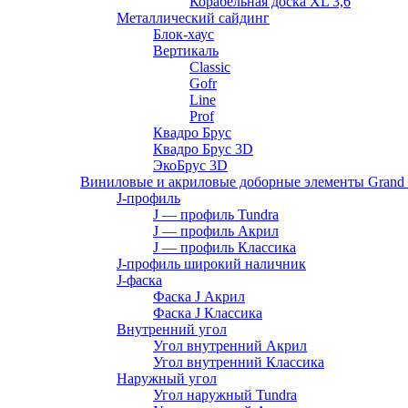
Корабельная доска XL 3,6
Металлический сайдинг
Блок-хаус
Вертикаль
Classic
Gofr
Line
Prof
Квадро Брус
Квадро Брус 3D
ЭкоБрус 3D
Виниловые и акриловые доборные элементы Grand 
J-профиль
J — профиль Tundra
J — профиль Акрил
J — профиль Классика
J-профиль широкий наличник
J-фаска
Фаска J Акрил
Фаска J Классика
Внутренний угол
Угол внутренний Акрил
Угол внутренний Классика
Наружный угол
Угол наружный Tundra