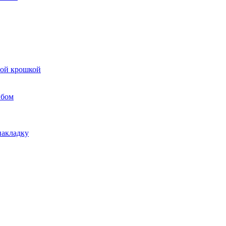
вой крошкой
ибом
накладку