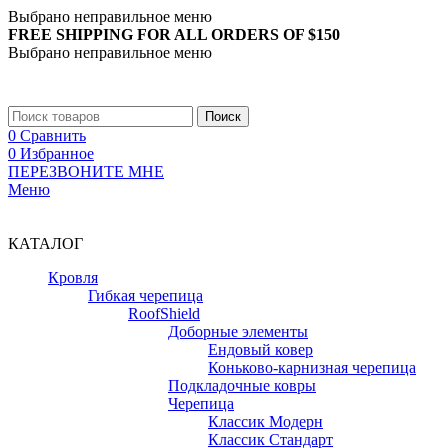
Выбрано неправильное меню
FREE SHIPPING FOR ALL ORDERS OF $150
Выбрано неправильное меню
+7 (988) 890-30-00
Поиск
0
Сравнить
0
Избранное
ПЕРЕЗВОНИТЕ МНЕ
Меню
+7 (988) 890-30-00
КАТАЛОГ
Кровля
Гибкая черепица
RoofShield
Доборные элементы
Ендовый ковер
Коньково-карнизная черепица
Подкладочные ковры
Черепица
Классик Модерн
Классик Стандарт