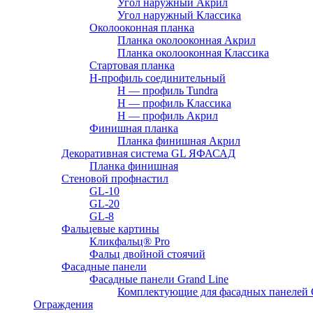
Угол наружный Акрил
Угол наружный Классика
Околооконная планка
Планка околооконная Акрил
Планка околооконная Классика
Стартовая планка
H-профиль соединительный
Н — профиль Tundra
H — профиль Классика
Н — профиль Акрил
Финишная планка
Планка финишная Акрил
Декоративная система GL ЯФАСАД
Планка финишная
Стеновой профнастил
GL-10
GL-20
GL-8
Фальцевые картины
Кликфальц® Pro
Фальц двoйной стоячий
Фасадные панели
Фасадные панели Grand Line
Комплектующие для фасадных панелей
Ограждения