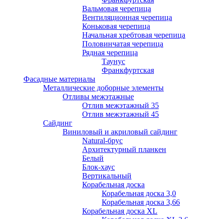
Вальмовая черепица
Вентиляционная черепица
Коньковая черепица
Начальная хребтовая черепица
Половинчатая черепица
Рядная черепица
Таунус
Франкфуртская
Фасадные материалы
Металлические доборные элементы
Отливы межэтажные
Отлив межэтажный 35
Отлив межэтажный 45
Сайдинг
Виниловый и акриловый сайдинг
Natural-брус
Архитектурный планкен
Белый
Блок-хаус
Вертикальный
Корабельная доска
Корабельная доска 3,0
Корабельная доска 3,66
Корабельная доска XL