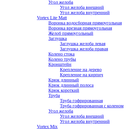
Угол желоба
Угол желоба внешний
Угол желоба внутренний
Vortex Lite Matt
Воронка водосборная прямоугольная
Воронка врезная прямоугольная
Желоб прямоугольный
Заглушка
Заглушка желоба левая
Заглушка желоба правая
Колено стока
Колено трубы
Кронштейн
Крепление на дерево
Крепление на кирпич
Крюк длинный
Крюк длинный полоса
Крюк короткий
Труба
Труба гофрированная
Труба гофрированная с коленом
Угол желоба
Угол желоба внешний
Угол желоба внутренний
Vortex Mix