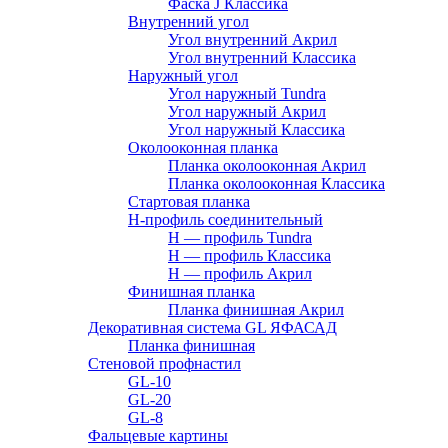
Фаска J Классика
Внутренний угол
Угол внутренний Акрил
Угол внутренний Классика
Наружный угол
Угол наружный Tundra
Угол наружный Акрил
Угол наружный Классика
Околооконная планка
Планка околооконная Акрил
Планка околооконная Классика
Стартовая планка
H-профиль соединительный
Н — профиль Tundra
H — профиль Классика
Н — профиль Акрил
Финишная планка
Планка финишная Акрил
Декоративная система GL ЯФАСАД
Планка финишная
Стеновой профнастил
GL-10
GL-20
GL-8
Фальцевые картины