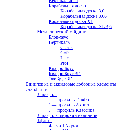
Вертикальный
Корабельная доска
Корабельная доска 3,0
Корабельная доска 3,66
Корабельная доска XL
Корабельная доска XL 3,6
Металлический сайдинг
Блок-хаус
Вертикаль
Classic
Gofr
Line
Prof
Квадро Брус
Квадро Брус 3D
ЭкоБрус 3D
Виниловые и акриловые доборные элементы
Grand Line
J-профиль
J — профиль Tundra
J — профиль Акрил
J — профиль Классика
J-профиль широкий наличник
J-фаска
Фаска J Акрил