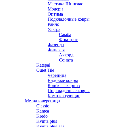
Мастика Шинглас
Модерн
Оптима
Подкладочные ковры
Ранчо
Ультра
Самба
Фокстрот
Фазенда
Финская
Аккорд
Соната
Katepal
Quiet Tile
Черепица
Ендовые ковры
Конёк — карниз
Подкладочные ковры
Комплектующие
Металлочерепица
Classic
Kamea
Kredo
Kvinta plus
Kvinta plus 3D