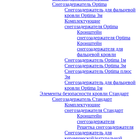
Снегозадержатель Optima
Снегозадержатель для фальцевой
кровли Optima 3м
Комплектующие
снегозадержателя Optima
Кронштейн
снегозадержателя Optima
Кронштейн
снегозадержателя для
фальцевой кровли
Снегозадержатель Optima 1м
Снегозадержатель Optima 3м
Снегозадержатель Optima плюс
3м
Снегозадержатель для фальцевой
кровли Optima 1м
Элементы безопасности кровли Стандарт
Снегозадержатель Стандарт
Комплектующие
снегозадержателя Стандарт
Кронштейн
снегозадержателя
Решетка снегозадержателя
Снегозадержатель для
керамической/натуральной