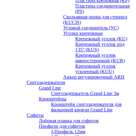
Пластина крепежная (KP)
Пластина соединительная
(PS)
Скользящая опора для стропил
(KUCIS)
Угловой соединитель (УС)
Уголки крепежныe
Крепежный уголок (KU)
Крепежный уголок под
135° (KUS)
Крепежный уголок
равносторонний (KUR)
Крепежный уголок
усиленный (KUU)
Анкер регулировочный ARH
Снегозадержатели
Grand Line
Снегозадержатель Grand Line 3м
Кронштейны
Кронштейн снегозадержателя для
фальцевой кровли Grand Line
Софиты
Лобовая планка для софитов
Профили для софитов
J-Профиль 12мм