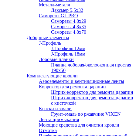
Металл-металл
Даксмер 5,5х32
Саморезы GL PRO
Сaморезы 4,8х29
Сaморезы 4,8х35
Сaморезы 4,8х70
Доборные элементы
J-Профиль
J-Профиль 12мм
J-Профиль 18мм
Лобовые планки
Планка лобовая/околооконная простая
190х50
Комплектующие кровли
Аэроэлементы и вентиляционные ленты
Корректор для ремонта царапин
Штрих-корректор для ремонта царапин
Штрих-корректор для ремонта царапин
с кисточкой
Краски и эмали
Грунт-эмаль по ржавчине VIXEN
Лента примыкания
Моющие средства для очистки кровли
Отмотка
Перфорированный крепеж оцинкованный