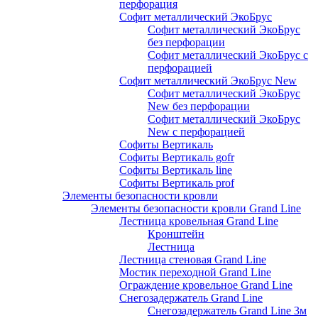
перфорация
Софит металлический ЭкоБрус
Софит металлический ЭкоБрус
без перфорации
Софит металлический ЭкоБрус с
перфорацией
Софит металлический ЭкоБрус New
Софит металлический ЭкоБрус
New без перфорации
Софит металлический ЭкоБрус
New с перфорацией
Софиты Вертикаль
Софиты Вертикаль gofr
Софиты Вертикаль line
Софиты Вертикаль prof
Элементы безопасности кровли
Элементы безопасности кровли Grand Line
Лестница кровельная Grand Line
Кронштейн
Лестница
Лестница стеновая Grand Line
Мостик переходной Grand Line
Ограждение кровельное Grand Line
Снегозадержатель Grand Line
Снегозадержатель Grand Line 3м