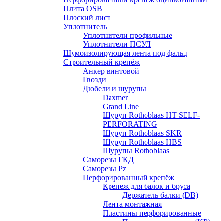
Плита OSB
Плоский лист
Уплотнитель
Уплотнители профильные
Уплотнители ПСУЛ
Шумоизолирующая лента под фальц
Строительный крепёж
Анкер винтовой
Гвозди
Дюбели и шурупы
Daxmer
Grand Line
Шуруп Rothoblaas HT SELF-
PERFORATING
Шуруп Rothoblaas SKR
Шуруп Rothoblaas НВS
Шурупы Rothoblaas
Саморeзы ГКД
Саморезы Pz
Перфорированный крепёж
Крепеж для балок и бруса
Держатель балки (DB)
Лента монтажнaя
Пластины перфорированные