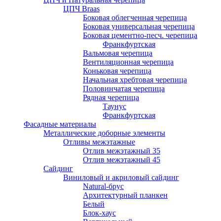
ЦПЧ Braas
Боковая облегченная черепица
Боковая универсальная черепица
Боковая цементно-песч. черепица
Франкфуртская
Вальмовая черепица
Вентиляционная черепица
Коньковая черепица
Начальная хребтовая черепица
Половинчатая черепица
Рядная черепица
Таунус
Франкфуртская
Фасадные материалы
Металлические доборные элементы
Отливы межэтажные
Отлив межэтажный 35
Отлив межэтажный 45
Сайдинг
Виниловый и акриловый сайдинг
Natural-брус
Архитектурный планкен
Белый
Блок-хаус