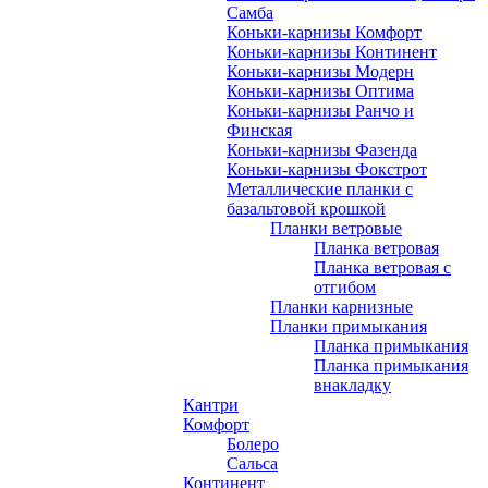
Самба
Коньки-карнизы Комфорт
Коньки-карнизы Континент
Коньки-карнизы Модерн
Коньки-карнизы Оптима
Коньки-карнизы Ранчо и
Финская
Коньки-карнизы Фазенда
Коньки-карнизы Фокстрот
Металлические планки с
базальтовой крошкой
Планки ветровые
Планка ветровая
Планка ветровая с
отгибом
Планки карнизные
Планки примыкания
Планка примыкания
Планка примыкания
внакладку
Кантри
Комфорт
Болеро
Сальса
Континент