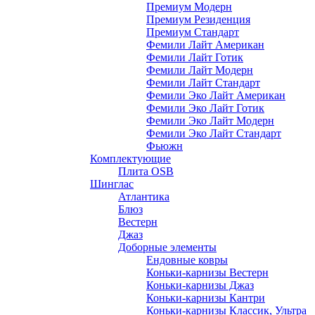
Премиум Модерн
Премиум Резиденция
Премиум Стандарт
Фемили Лайт Американ
Фемили Лайт Готик
Фемили Лайт Модерн
Фемили Лайт Стандарт
Фемили Эко Лайт Американ
Фемили Эко Лайт Готик
Фемили Эко Лайт Модерн
Фемили Эко Лайт Стандарт
Фьюжн
Комплектующие
Плита OSB
Шинглас
Атлантика
Блюз
Вестерн
Джаз
Доборные элементы
Ендовные ковры
Коньки-карнизы Вестерн
Коньки-карнизы Джаз
Коньки-карнизы Кантри
Коньки-карнизы Классик, Ультра