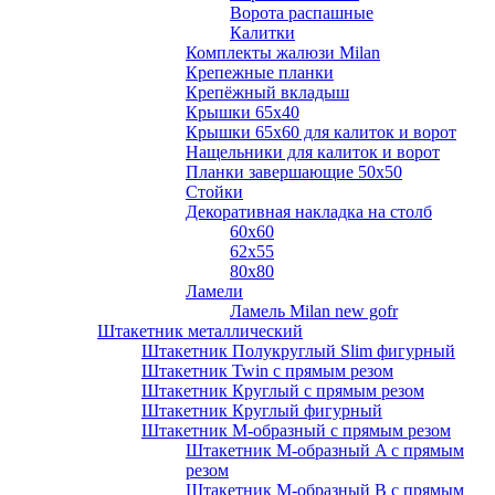
Ворота распашные
Калитки
Комплекты жалюзи Milan
Крепежные планки
Крепёжный вкладыш
Крышки 65х40
Крышки 65х60 для калиток и ворот
Нащельники для калиток и ворот
Планки завершающие 50х50
Стойки
Декоративная накладка на столб
60х60
62х55
80х80
Ламели
Ламель Milan new gofr
Штакетник металлический
Штакетник Полукруглый Slim фигурный
Штакетник Twin с прямым резом
Штакетник Круглый с прямым резом
Штакетник Круглый фигурный
Штакетник М-образный с прямым резом
Штакетник М-образный A с прямым
резом
Штакетник М-образный B с прямым