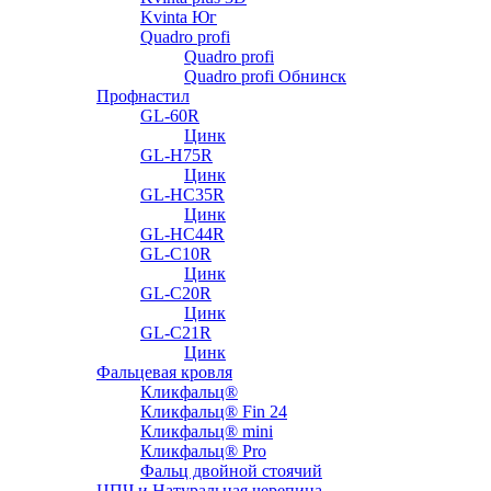
Kvinta Юг
Quadro profi
Quadro profi
Quadro profi Обнинск
Профнастил
GL-60R
Цинк
GL-H75R
Цинк
GL-HC35R
Цинк
GL-HC44R
GL-С10R
Цинк
GL-С20R
Цинк
GL-С21R
Цинк
Фальцевая кровля
Кликфальц®
Кликфальц® Fin 24
Кликфальц® mini
Кликфальц® Pro
Фальц двойной стоячий
ЦПЧ и Натуральная черепица