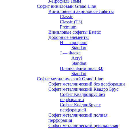
J-Профиль 18мм
Софит виниловый Grand Line
Виниловые и акриловые софиты
Classic
Classic (T3)
Premium
Виниловые софиты Estetic
Доборные элементы
H — профиль
Standart
J — Фаска
Acryl
Standart
Планка финишная 3,0
Standart
Софит металлический Grand Line
Софит металлический без перфорации
Софит металлический Квадро Брус
Софит КвадроБрус без
перфорации
Софит КвадроБрус с
перфорацией
Софит металлический полная
перфорация
Софит металлический центральная