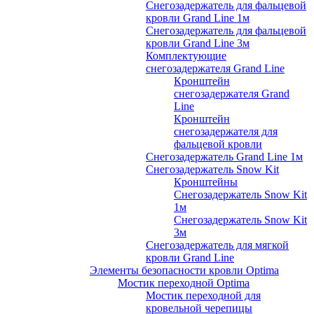
Снегозадержатель для фальцевой
кровли Grand Line 1м
Снегозадержатель для фальцевой
кровли Grand Line 3м
Комплектующие
снегозадержателя Grand Line
Кронштейн
снегозадержателя Grand
Line
Кронштейн
снегозадержателя для
фальцевой кровли
Снегозадержатель Grand Line 1м
Снегозадержатель Snow Kit
Кронштейны
Снегозадержатель Snow Kit
1м
Снегозадержатель Snow Kit
3м
Снегозадержатель для мягкой
кровли Grand Line
Элементы безопасности кровли Optima
Мостик переходной Optima
Мостик переходной для
кровельной черепицы