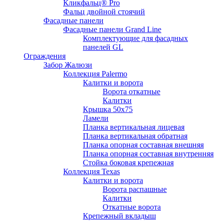
Кликфальц® Pro
Фальц двoйной стоячий
Фасадные панели
Фасадные панели Grand Line
Комплектующие для фасадных
панелей GL
Ограждения
Забор Жалюзи
Коллекция Palermo
Калитки и ворота
Ворота откатные
Калитки
Крышка 50х75
Ламели
Планка вертикальная лицевая
Планка вертикальная обратная
Планка опорная составная внешняя
Планка опорная составная внутренняя
Стойка боковая крепежная
Коллекция Texas
Калитки и ворота
Ворота распашные
Калитки
Откатные ворота
Крепежный вкладыш