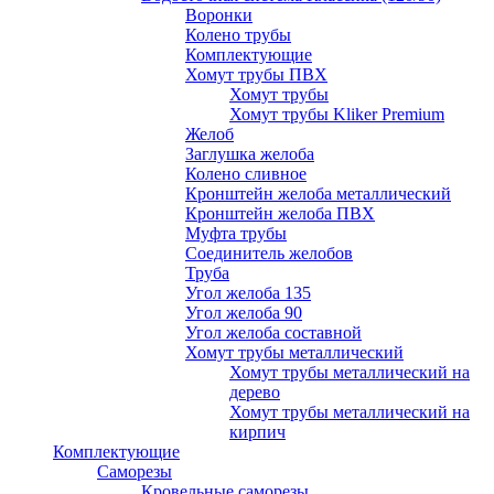
Воронки
Колено трубы
Комплектующие
Хомут трубы ПВХ
Хомут трубы
Хомут трубы Kliker Premium
Желоб
Заглушка желоба
Колено сливное
Кронштейн желоба металлический
Кронштейн желоба ПВХ
Муфта трубы
Соединитель желобов
Труба
Угол желоба 135
Угол желоба 90
Угол желоба составной
Хомут трубы металлический
Хомут трубы металлический на
дерево
Хомут трубы металлический на
кирпич
Комплектующие
Саморезы
Кровельные саморезы