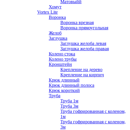
Матовыйй
Хомут
Vortex Lite
Воронка
Воронка врезная
Воронка прямоугольная
Желоб
Заглушка
Заглушка желоба левая
Заглушка желоба правая
Колено стока
Колено трубы
Кронштейн
Крепление на дерево
Крепление на кирпич
Крюк длинный
Крюк длинный полоса
Крюк короткий
Труба
Труба 1м
Труба 3м
Труба гофрированная с коленом,
1м
Труба гофрированная с коленом,
3м